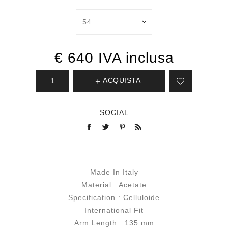
€ 640 IVA inclusa
ACQUISTA
SOCIAL
Made In Italy
Material : Acetate
Specification : Celluloide
International Fit
Arm Length : 135 mm